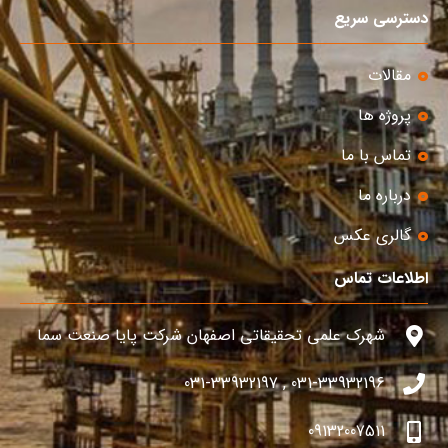
دسترسی سریع
مقالات
پروژه ها
تماس با ما
درباره ما
گالری عکس
اطلاعات تماس
شهرک علمی تحقیقاتی اصفهان شرکت پایا صنعت سما
031-33932196 , 031-33932197
09132007511