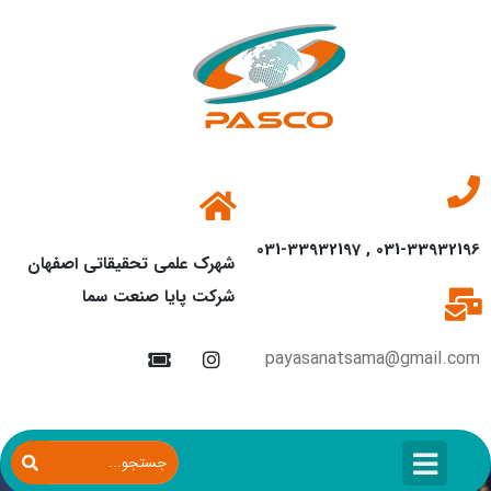
031-33932196 , 031-33932197
شهرک علمی تحقیقاتی اصفهان
شرکت پایا صنعت سما
payasanatsama@gmail.com