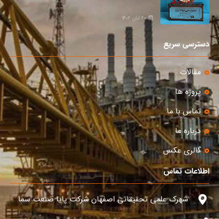
20 آبان 1402
دسترسی سریع
مقالات
پروژه ها
تماس با ما
درباره ما
گالری عکس
اطلاعات تماس
شهرک علمی تحقیقاتی اصفهان شرکت پایا صنعت سما