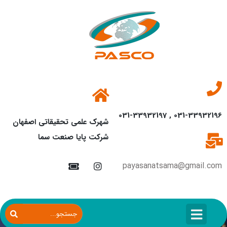
031-33932196 , 031-33932197
شهرک علمی تحقیقاتی اصفهان
شرکت پایا صنعت سما
payasanatsama@gmail.com