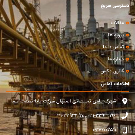
دسترسی سریع
مقالات
پروژه ها
تماس با ما
درباره ما
گالری عکس
اطلاعات تماس
شهرک علمی تحقیقاتی اصفهان شرکت پایا صنعت سما
031-33932196 , 031-33932197
09132007511