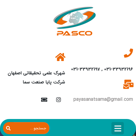
031-33932196 , 031-33932197
شهرک علمی تحقیقاتی اصفهان
شرکت پایا صنعت سما
payasanatsama@gmail.com