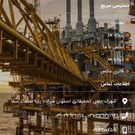
دسترسی سریع
مقالات
پروژه ها
تماس با ما
درباره ما
گالری عکس
اطلاعات تماس
شهرک علمی تحقیقاتی اصفهان شرکت پایا صنعت سما
031-33932196 , 031-33932197
09132007511