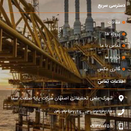
دسترسی سریع
مقالات
پروژه ها
تماس با ما
درباره ما
گالری عکس
اطلاعات تماس
شهرک علمی تحقیقاتی اصفهان شرکت پایا صنعت سما
031-33932196 , 031-33932197
09132007511