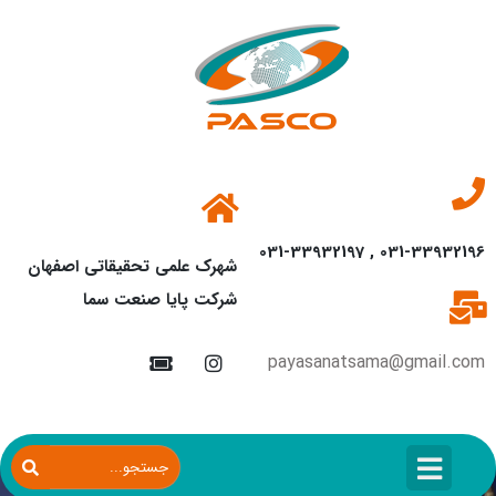
031-33932196 , 031-33932197
شهرک علمی تحقیقاتی اصفهان
شرکت پایا صنعت سما
payasanatsama@gmail.com