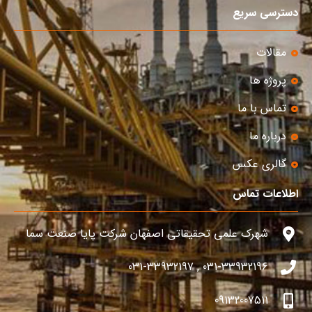
دسترسی سریع
مقالات
پروژه ها
تماس با ما
درباره ما
گالری عکس
اطلاعات تماس
شهرک علمی تحقیقاتی اصفهان شرکت پایا صنعت سما
031-33932196 , 031-33932197
09132007511