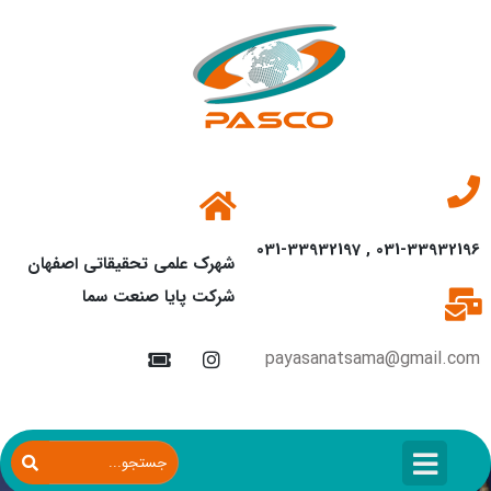
031-33932196 , 031-33932197
شهرک علمی تحقیقاتی اصفهان
شرکت پایا صنعت سما
payasanatsama@gmail.com