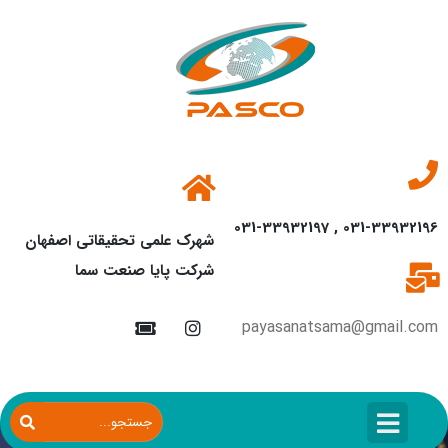
031-33932196 , 031-33932197
شهرک علمی تحقیقاتی اصفهان
شرکت پایا صنعت سما
payasanatsama@gmail.com