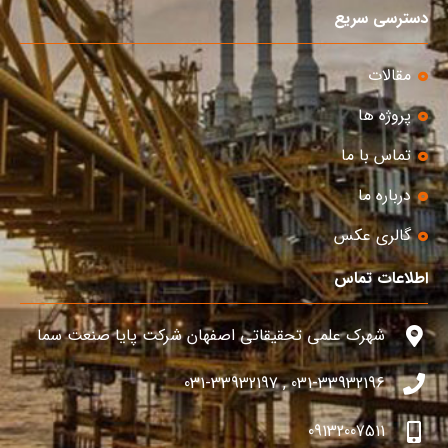
دسترسی سریع
مقالات
پروژه ها
تماس با ما
درباره ما
گالری عکس
اطلاعات تماس
شهرک علمی تحقیقاتی اصفهان شرکت پایا صنعت سما
031-33932196 , 031-33932197
09132007511