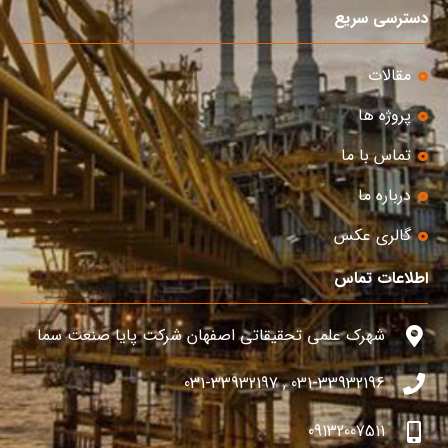
دسترسی سریع
مقالات
پروژه ها
تماس با ما
درباره ما
گالری عکس
اطلاعات تماس
شهرک علمی تحقیقاتی اصفهان شرکت پایا صنعت سما
031-33932196 , 031-33932197
09132007511