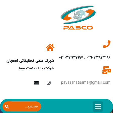
031-33932196 , 031-33932197
شهرک علمی تحقیقاتی اصفهان
شرکت پایا صنعت سما
payasanatsama@gmail.com