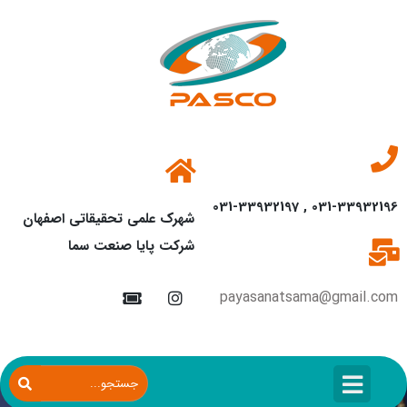
031-33932196 , 031-33932197
شهرک علمی تحقیقاتی اصفهان
شرکت پایا صنعت سما
payasanatsama@gmail.com