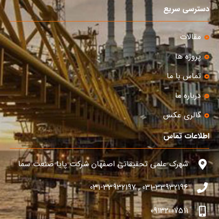
دسترسی سریع
مقالات
پروژه ها
تماس با ما
درباره ما
گالری عکس
اطلاعات تماس
شهرک علمی تحقیقاتی اصفهان شرکت پایا صنعت سما
031-33932196 , 031-33932197
09132007511