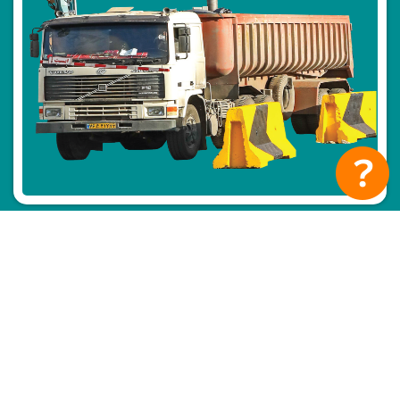
10
…
4
3
2
1