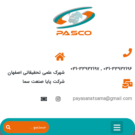
031-33932196 , 031-33932197
شهرک علمی تحقیقاتی اصفهان
شرکت پایا صنعت سما
payasanatsama@gmail.com