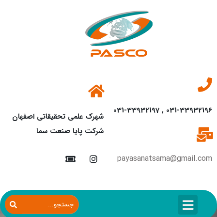
031-33932196 , 031-33932197
شهرک علمی تحقیقاتی اصفهان
شرکت پایا صنعت سما
payasanatsama@gmail.com