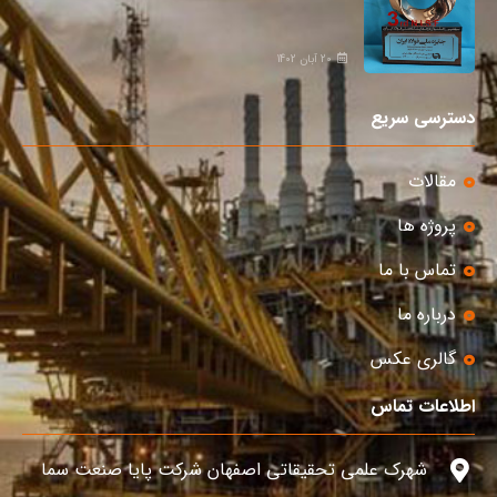
20 آبان 1402
دسترسی سریع
مقالات
پروژه ها
تماس با ما
درباره ما
گالری عکس
اطلاعات تماس
شهرک علمی تحقیقاتی اصفهان شرکت پایا صنعت سما