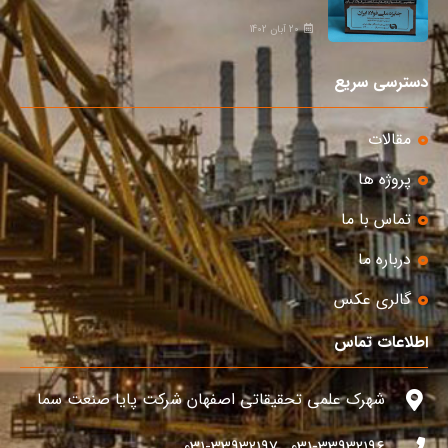
20 آبان 1402
دسترسی سریع
مقالات
پروژه ها
تماس با ما
درباره ما
گالری عکس
اطلاعات تماس
شهرک علمی تحقیقاتی اصفهان شرکت پایا صنعت سما
031-33932196 , 031-33932197