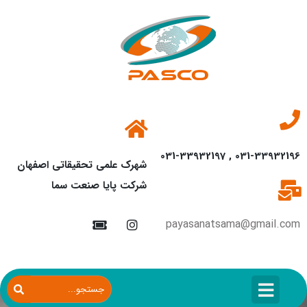
031-33932196 , 031-33932197
شهرک علمی تحقیقاتی اصفهان
شرکت پایا صنعت سما
payasanatsama@gmail.com