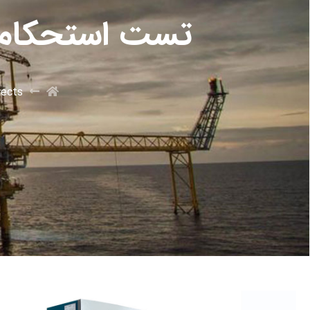
تست استحکام گندله خ
jects