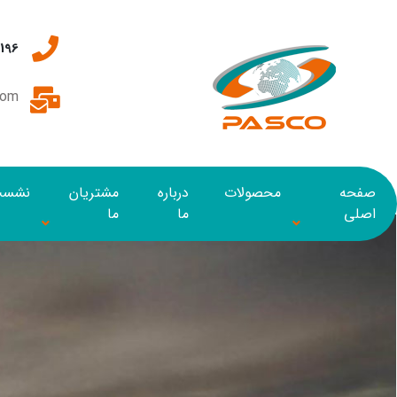
932197
com
صفحه
محصولات
درباره
مشتریان
نشست 
اصلی
ما
ما