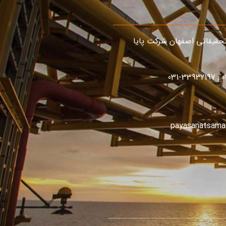
قیقاتی اصفهان شرکت پایا
03
payasanatsam