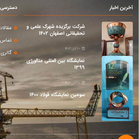
آخرین اخبار
دسترسی 
شرکت برگزیده شهرک علمی و
مقالات
تحقیقاتی اصفهان 1402
تماس ب
20 آبان 1402
گالری
نمایشگاه بین المللی متالورژی
1399
20 آبان 1402
سومین نمایشگاه فولاد 1400
20 آبان 1402