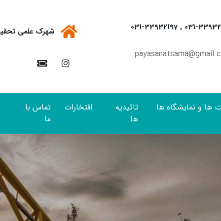
031-33932196 , 031-33
شهرک علمی تحقیق
payasanatsama@gmail.
ها و نمایشگاه ها
تائیدیه
افتخارات
تماس با
ها
ما