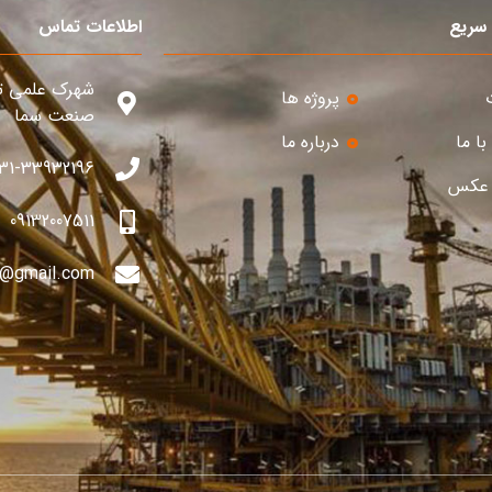
سریع
اطلاعات تماس
شهرک علمی تح
پروژه ها
صنعت سما
ا ما
درباره ما
1-33932196 , 031-33932197
 عکس
09132007511
a@gmail.com