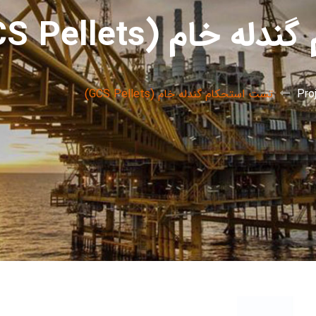
ام (GCS Pellets)
Pro
تست استحکام گندله خام (GCS Pellets)