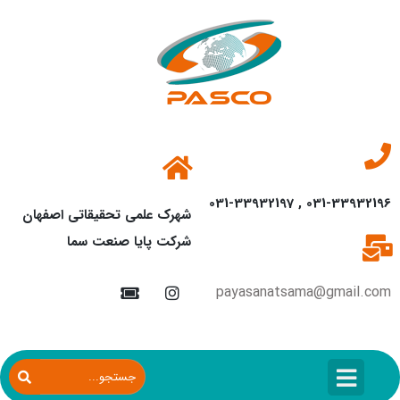
031-33932196 , 031-33932197
شهرک علمی تحقیقاتی اصفهان
شرکت پایا صنعت سما
payasanatsama@gmail.com