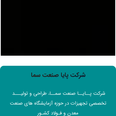
شرکت پایا صنعت سما​
شرکت پــایــا صنعت سمــا، طراحی و تولیـــد
تخصصی تجهیزات در حوزه آزمایشگاه های صنعت
معدن و فـولاد کشـور