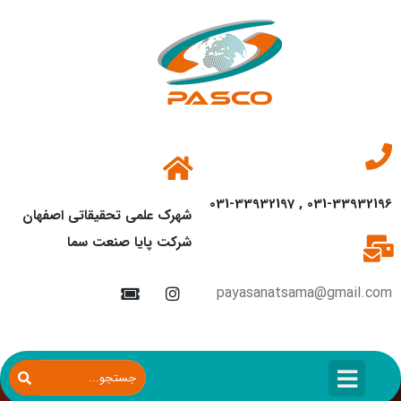
031-33932196 , 031-33932197
شهرک علمی تحقیقاتی اصفهان
شرکت پایا صنعت سما
payasanatsama@gmail.com