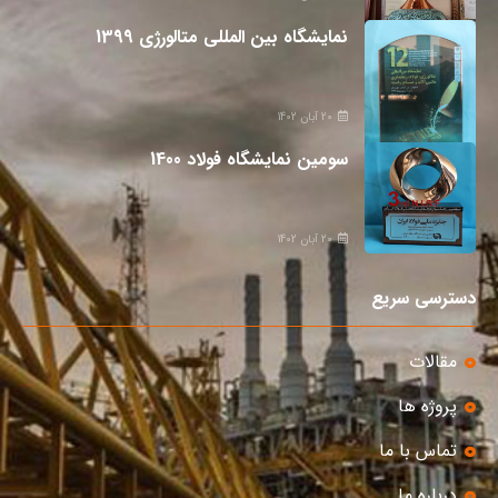
نمایشگاه بین المللی متالورژی 1399
20 آبان 1402
سومین نمایشگاه فولاد 1400
20 آبان 1402
دسترسی سریع
مقالات
پروژه ها
تماس با ما
درباره ما