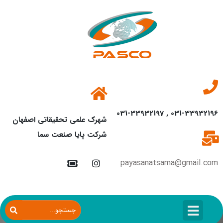
031-33932196 , 031-33932197
شهرک علمی تحقیقاتی اصفهان
شرکت پایا صنعت سما
payasanatsama@gmail.com