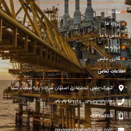
مقالات
پروژه ها
تماس با ما
درباره ما
گالری عکس
اطلاعات تماس
شهرک علمی تحقیقاتی اصفهان شرکت پایا صنعت سما
031-33932196 , 031-33932197
09132007511
payasanatsama@gmail.com