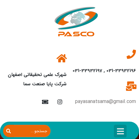
031-33932196 , 031-33932197
شهرک علمی تحقیقاتی اصفهان
شرکت پایا صنعت سما
payasanatsama@gmail.com