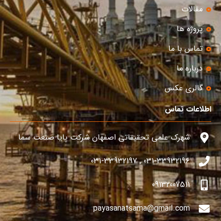
مقالات
پروژه ها
تماس با ما
درباره ما
گالری عکس
اطلاعات تماس
شهرک علمی تحقیقاتی اصفهان شرکت پایا صنعت سما
031-33932196 , 031-33932197
09132007511
payasanatsama@gmail.com