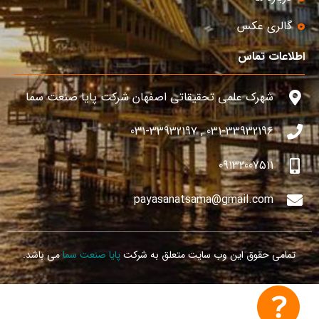
گالری عکس
اطلاعات تماس
شهرک علمی تحقیقاتی اصفهان شرکت پایا صنعت سما
031-33932196 , 031-33932197
09132007511
payasanatsama@gmail.com
تمامی حقوق این وب سایت متعلق به شرکت
پایا صنعت سما
می باشد.