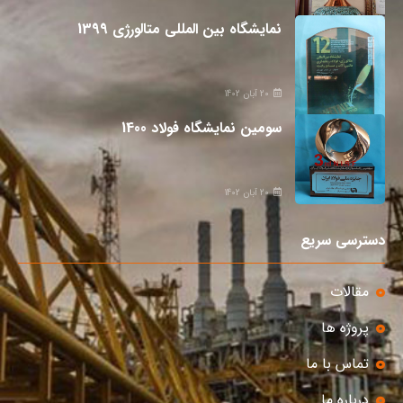
نمایشگاه بین المللی متالورژی 1399
20 آبان 1402
سومین نمایشگاه فولاد 1400
20 آبان 1402
دسترسی سریع
مقالات
پروژه ها
تماس با ما
درباره ما