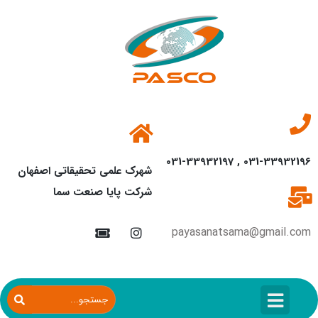
031-33932196 , 031-339321
شهرک علمی تحقیقاتی اصفهان
شرکت پایا صنعت سما
payasanatsama@gmail.co