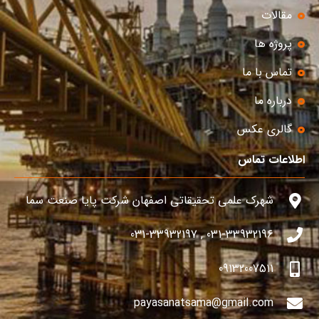
مقالات
پروژه ها
تماس با ما
درباره ما
گالری عکس
اطلاعات تماس
شهرک علمی تحقیقاتی اصفهان شرکت پایا صنعت سما
031-33932196 , 031-33932197
09132007511
payasanatsama@gmail.com