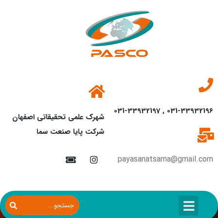
031-33932196 , 031-33932197
شهرک علمی تحقیقاتی اصفهان
شرکت پایا صنعت سما
payasanatsama@gmail.com