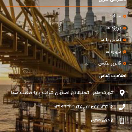
مقالات
پروژه ها
تماس با ما
درباره ما
گالری عکس
اطلاعات تماس
شهرک علمی تحقیقاتی اصفهان شرکت پایا صنعت سما
031-33932196 , 031-33932197
09132007511