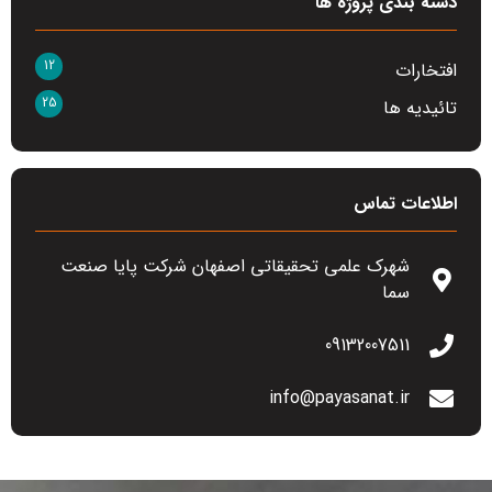
دسته بندی پروژه ها
12
افتخارات
25
تائیدیه ها
اطلاعات تماس
شهرک علمی تحقیقاتی اصفهان شرکت پایا صنعت
سما
09132007511
info@payasanat.ir