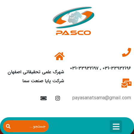
031-33932196 , 031-33932197
شهرک علمی تحقیقاتی اصفهان
شرکت پایا صنعت سما
payasanatsama@gmail.com