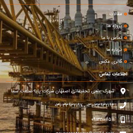
مقالات
پروژه ها
تماس با ما
درباره ما
گالری عکس
اطلاعات تماس
شهرک علمی تحقیقاتی اصفهان شرکت پایا صنعت سما
031-33932196 , 031-33932197
09132007511