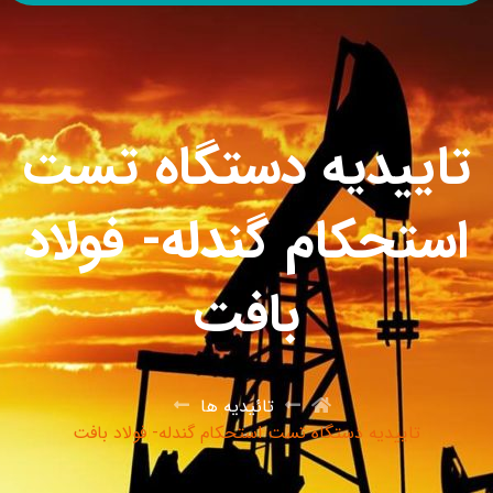
تاییدیه دستگاه تست
استحکام گندله- فولاد
بافت
تائیدیه ها
تاییدیه دستگاه تست استحکام گندله- فولاد بافت