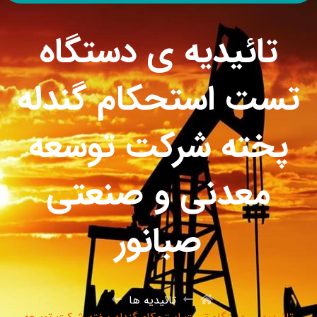
تائیدیه ی دستگاه
تست استحکام گندله
پخته شرکت توسعه
معدنی و صنعتی
صبانور
تائیدیه ها