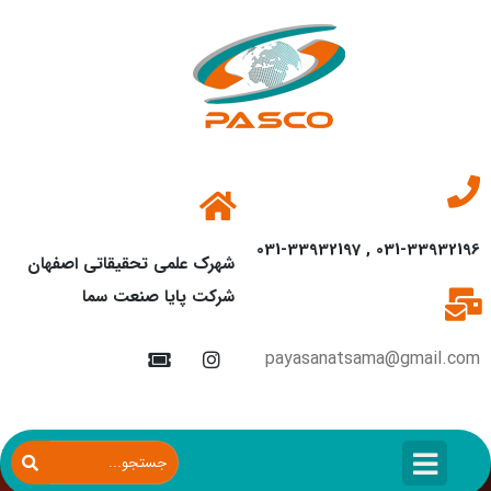
031-33932196 , 031-33932197
شهرک علمی تحقیقاتی اصفهان
شرکت پایا صنعت سما
payasanatsama@gmail.com