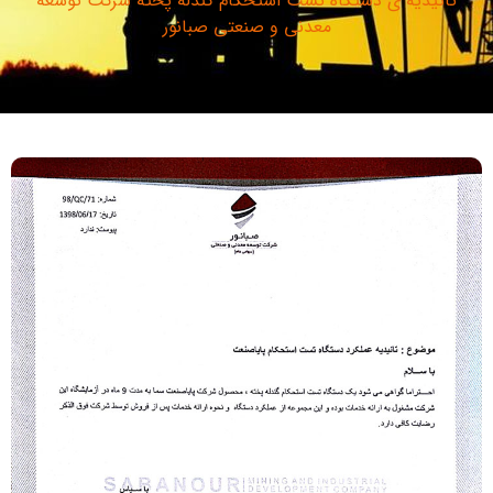
تائیدیه ی دستگاه تست استحکام گندله پخته شرکت توسعه
معدنی و صنعتی صبانور