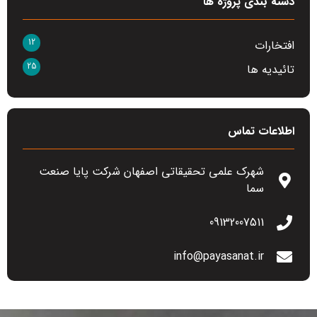
دسته بندی پروژه ها
12
افتخارات
25
تائیدیه ها
اطلاعات تماس
شهرک علمی تحقیقاتی اصفهان شرکت پایا صنعت
سما
09132007511
info@payasanat.ir