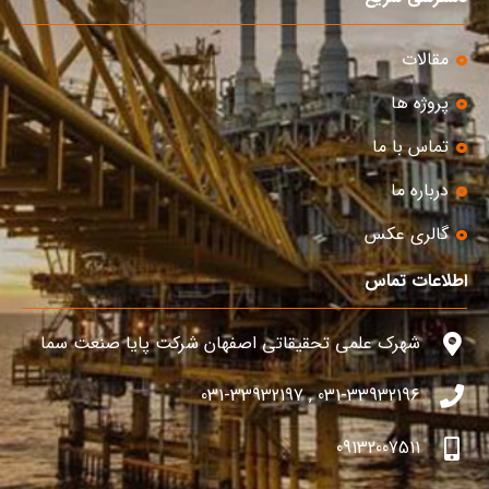
مقالات
پروژه ها
تماس با ما
درباره ما
گالری عکس
اطلاعات تماس
شهرک علمی تحقیقاتی اصفهان شرکت پایا صنعت سما
031-33932196 , 031-33932197
09132007511