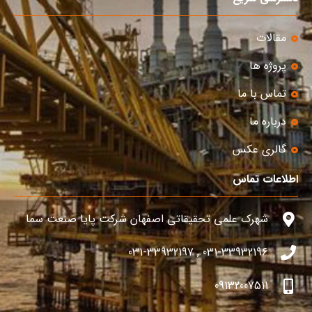
مقالات
پروژه ها
تماس با ما
درباره ما
گالری عکس
اطلاعات تماس
شهرک علمی تحقیقاتی اصفهان شرکت پایا صنعت سما
031-33932196 , 031-33932197
09132007511