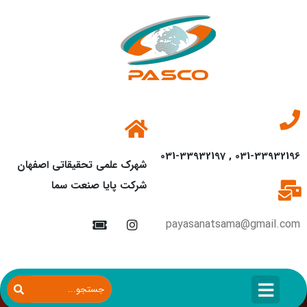
031-33932196 , 031-33932197
شهرک علمی تحقیقاتی اصفهان
شرکت پایا صنعت سما
payasanatsama@gmail.com