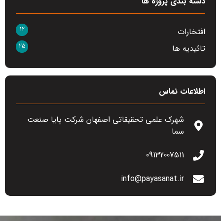
دسته بندی پروژه ها
12
افتخارات
25
تائیدیه ها
اطلاعات تماس
شهرک علمی تحقیقاتی اصفهان شرکت پایا صنعت
سما
09132007511
info@payasanat.ir