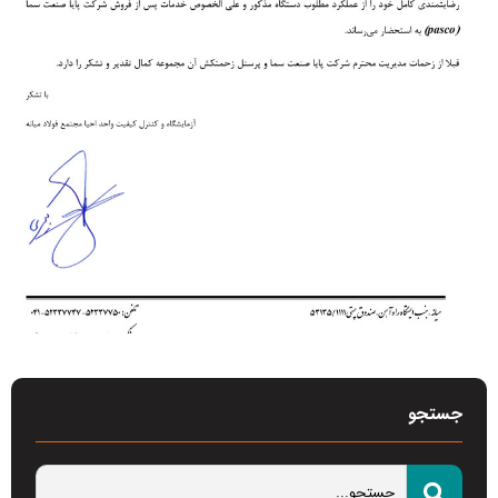
جستجو