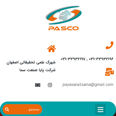
031-33932196 , 031-33932197
شهرک علمی تحقیقاتی اصفهان
شرکت پایا صنعت سما
payasanatsama@gmail.com