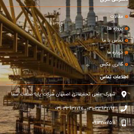
مقالات
پروژه ها
تماس با ما
درباره ما
گالری عکس
اطلاعات تماس
شهرک علمی تحقیقاتی اصفهان شرکت پایا صنعت سما
031-33932196 , 031-33932197
09132007511