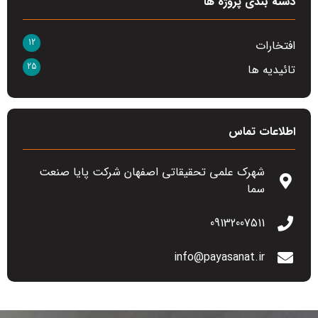
دسته بندی پروژه ها
12
افتخارات
25
تائیدیه ها
اطلاعات تماس
شهرک علمی تحقیقاتی اصفهان شرکت پایا صنعت
سما
09132007511
info@payasanat.ir